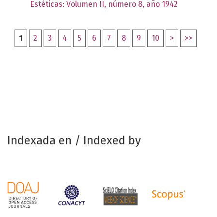
Estéticas: Volumen II, número 8, año 1942
1
2
3
4
5
6
7
8
9
10
>
>>
Indexada en / Indexed by