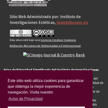
Sitio Web Administrado por: Instituto de
Investigaciones Estéticas,
iieweb@unam.mx
Esta obra está bajo una
Licencia Creative Commons
Atribución-NoComercial-SinDerivadas 4.0 Internacional
.
Aviso de Privacidad Simplificado del Instituto de Investigaciones
Estéticas de la UNAM
El Instituto de Investigaciones Estéticas de la UNAM, es responsable del
Este sitio web utiliza cookies para garantizar
tratamiento de sus datos personales para el registro de usted en calidad de
que obtenga la mejor experiencia de
alumno, docente, personal de la entidad académica, conferencista o
invitado externo (nacional o extranjero), visitante, proveedor o cliente de
navegación. Visita nuestro
servicios universitarios. Para cumplir las finalidades necesarias
Aviso de Privacidad
anteriormente descritas u otras aquellas exigidas legalmente o por las
autoridades competentes podrá transferir sus datos personales. Podrá