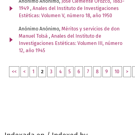
Anónimo Anónimo,
Jose Clemente Orozco, 1883-
1949
,
Anales del Instituto de Investigaciones
Estéticas: Volumen V, número 18, año 1950
Anónimo Anónimo,
Méritos y servicios de don
Manuel Tolsá
,
Anales del Instituto de
Investigaciones Estéticas: Volumen III, número
12, año 1945
<<
<
1
2
3
4
5
6
7
8
9
10
>