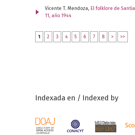
Vicente T. Mendoza,
El folklore de Santi
11, año 1944
1
2
3
4
5
6
7
8
>
>>
Indexada en / Indexed by