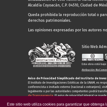
Alcaldía Coyoacán, C.P. 04510, Ciudad de Méxi
Queda prohibida la reproducción total o parci
derechos patrimoniales.
Las opiniones expresadas por los autores no 
Sitio Web Admi
Esta obra está baj
Atribución-NoComerc
Aviso de Privacidad Simplificado del Instituto de Inve
El Instituto de Investigaciones Estéticas de la UNAM, es res
conferencista o invitado externo (nacional o extranjero), visi
legalmente o por las autoridades competentes podrá transfe
de Transparencia.
El aviso de privacidad integral se puede
Este sitio web utiliza cookies para garantizar que obtenga 