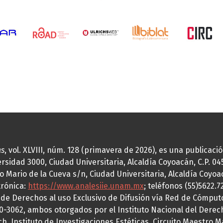
as
, vol. XLVIII, núm. 128 (primavera de 2026), es una publicac
idad 3000, Ciudad Universitaria, Alcaldía Coyoacán, C.P. 0451
o Mario de la Cueva s/n, Ciudad Universitaria, Alcaldía Coyoa
trónica:
https://www.analesiie.unam.mx
; teléfonos (55)5622.
a de Derechos al uso Exclusivo de Difusión vía Red de Cómp
70-3062, ambos otorgados por el Instituto Nacional del Derec
h, Instituto de Investigaciones Estéticas, Circuito Maestro M