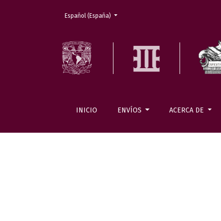
Cambiar el idioma. El actual es:
Español (España)
INICIO
ENVÍOS
ACERCA DE