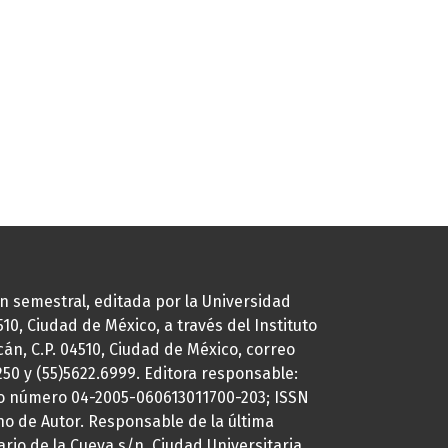
ión semestral, editada por la Universidad
0, Ciudad de México, a través del Instituto
cán, C.P. 04510, Ciudad de México, correo
7250 y (55)5622.6999. Editora responsable:
uto número 04-2005-060613011700-203; ISSN
ho de Autor. Responsable de la última
ario de la Cueva s/n, Ciudad Universitaria,