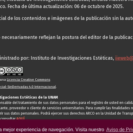
co. Fecha de última actualización: 06 de octubre de 2025.
al de los contenidos e imágenes de la publicación sin la auto
necesariamente reflejan la postura del editor de la publica
nistrado por: Instituto de Investigaciones Estéticas,
iieweb
o una
Licencia Creative Commons
ial-SinDerivadas 4.0 Internacional
.
stigaciones Estéticas de la UNAM
ponsable del tratamiento de sus datos personales para el registro de usted en cal
tante, proveedor o cliente de servicios universitarios. Para cumplir las finalidade
rir sus datos personales. Podrá ejercer sus derechos ARCO en la Unidad de Transp
 consultar
AQUÍ
la mejor experiencia de navegación. Visita nuestro
Aviso de Pri