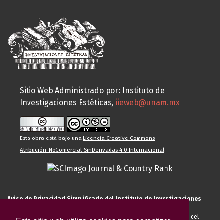
Sitio Web Administrado por: Instituto de
Investigaciones Estéticas,
iieweb@unam.mx
Esta obra está bajo una
Licencia Creative Commons
Atribución-NoComercial-SinDerivadas 4.0 Internacional
.
Aviso de Privacidad Simplificado del Instituto de Investigaciones
Estéticas de la UNAM
El Instituto de Investigaciones Estéticas de la UNAM, es responsable del