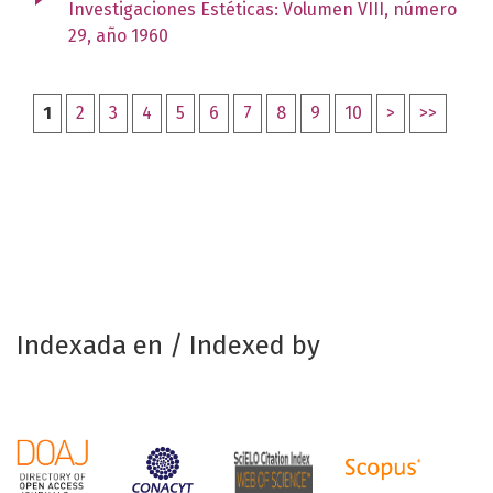
Investigaciones Estéticas: Volumen VIII, número
29, año 1960
1
2
3
4
5
6
7
8
9
10
>
>>
Indexada en / Indexed by