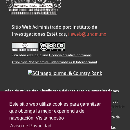
Sitio Web Administrado por: Instituto de
Investigaciones Estéticas,
iieweb@unam.mx
Esta obra está bajo una
Licencia Creative Commons
Atribución-NoComercial-SinDerivadas 4.0 Internacional
.
Aviso de Privacidad Simplificado del Instituto de Investigaciones
Estéticas de la UNAM
El Instituto de Investigaciones Estéticas de la UNAM, es responsable del
Este sitio web utiliza cookies para garantizar
tratamiento de sus datos personales para el registro de usted en calidad de
que obtenga la mejor experiencia de
alumno, docente, personal de la entidad académica, conferencista o
invitado externo (nacional o extranjero), visitante, proveedor o cliente de
navegación. Visita nuestro
servicios universitarios. Para cumplir las finalidades necesarias
Aviso de Privacidad
anteriormente descritas u otras aquellas exigidas legalmente o por las