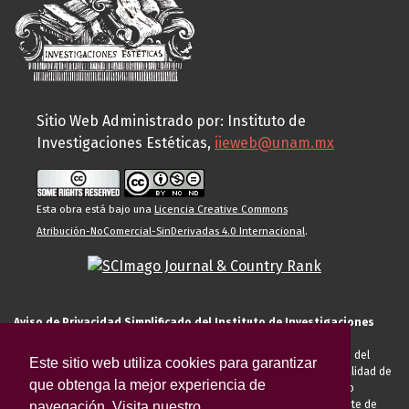
Sitio Web Administrado por: Instituto de
Investigaciones Estéticas,
iieweb@unam.mx
Esta obra está bajo una
Licencia Creative Commons
Atribución-NoComercial-SinDerivadas 4.0 Internacional
.
Aviso de Privacidad Simplificado del Instituto de Investigaciones
Estéticas de la UNAM
El Instituto de Investigaciones Estéticas de la UNAM, es responsable del
Este sitio web utiliza cookies para garantizar
tratamiento de sus datos personales para el registro de usted en calidad de
que obtenga la mejor experiencia de
alumno, docente, personal de la entidad académica, conferencista o
invitado externo (nacional o extranjero), visitante, proveedor o cliente de
navegación. Visita nuestro