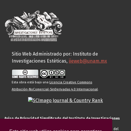
Sitio Web Administrado por: Instituto de
Investigaciones Estéticas,
iieweb@unam.mx
Esta obra está bajo una
Licencia Creative Commons
Atribución-NoComercial-SinDerivadas 4.0 Internacional
.
Aviso de Privacidad Simplificado del Instituto de Investigaciones
Estéticas de la UNAM
El Instituto de Investigaciones Estéticas de la UNAM, es responsable del