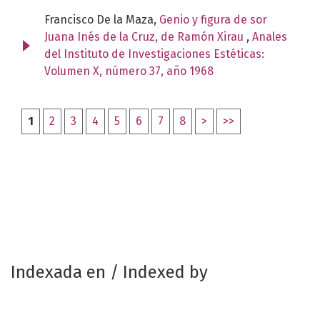
Francisco De la Maza,
Genio y figura de sor
Juana Inés de la Cruz, de Ramón Xirau
,
Anales
del Instituto de Investigaciones Estéticas:
Volumen X, número 37, año 1968
1
2
3
4
5
6
7
8
>
>>
Indexada en / Indexed by