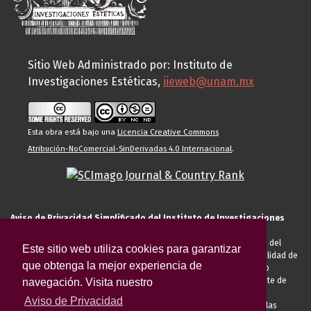
Sitio Web Administrado por: Instituto de
Investigaciones Estéticas,
iieweb@unam.mx
Esta obra está bajo una
Licencia Creative Commons
Atribución-NoComercial-SinDerivadas 4.0 Internacional
.
Aviso de Privacidad Simplificado del Instituto de Investigaciones
Estéticas de la UNAM
El Instituto de Investigaciones Estéticas de la UNAM, es responsable del
Este sitio web utiliza cookies para garantizar
tratamiento de sus datos personales para el registro de usted en calidad de
que obtenga la mejor experiencia de
alumno, docente, personal de la entidad académica, conferencista o
invitado externo (nacional o extranjero), visitante, proveedor o cliente de
navegación. Visita nuestro
servicios universitarios. Para cumplir las finalidades necesarias
Aviso de Privacidad
anteriormente descritas u otras aquellas exigidas legalmente o por las