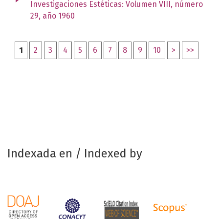
Investigaciones Estéticas: Volumen VIII, número
29, año 1960
1
2
3
4
5
6
7
8
9
10
>
>>
Indexada en / Indexed by