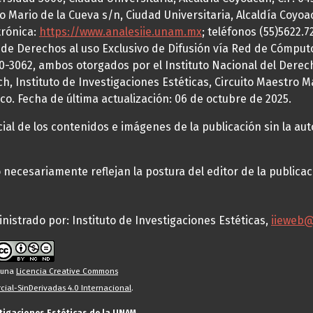
o Mario de la Cueva s/n, Ciudad Universitaria, Alcaldía Coyoa
trónica:
https://www.analesiie.unam.mx
; teléfonos (55)5622.
a de Derechos al uso Exclusivo de Difusión vía Red de Cómp
70-3062, ambos otorgados por el Instituto Nacional del Derec
h, Instituto de Investigaciones Estéticas, Circuito Maestro M
co. Fecha de última actualización: 06 de octubre de 2025.
al de los contenidos e imágenes de la publicación sin la auto
necesariamente reflejan la postura del editor de la publica
nistrado por: Instituto de Investigaciones Estéticas,
iieweb
o una
Licencia Creative Commons
ial-SinDerivadas 4.0 Internacional
.
stigaciones Estéticas de la UNAM