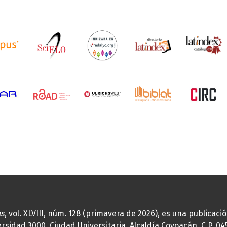
as
, vol. XLVIII, núm. 128 (primavera de 2026), es una publicac
idad 3000, Ciudad Universitaria, Alcaldía Coyoacán, C.P. 0451