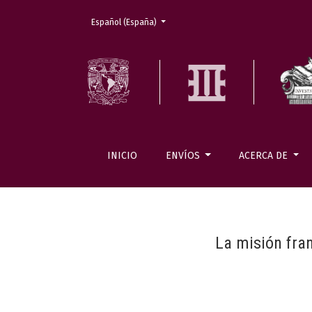
Cambiar el idioma. El actual es:
Español (España)
INICIO
ENVÍOS
ACERCA DE
La misión fra