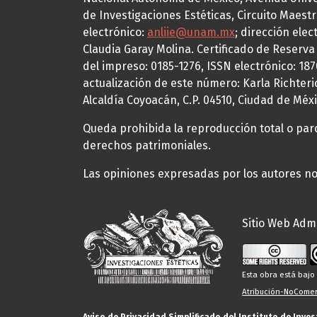
de Investigaciones Estéticas, Circuito Maestr
electrónico:
anliie@unam.mx
; dirección elec
Claudia Garay Molina. Certificado de Reserv
del impreso: 0185-1276, ISSN electrónico: 18
actualización de este número: Karla Richteric
Alcaldía Coyoacán, C.P. 04510, Ciudad de Méxi
Queda prohibida la reproducción total o parci
derechos patrimoniales.
Las opiniones expresadas por los autores no 
Sitio Web Admi
Esta obra está baj
Atribución-NoComerc
Aviso de Privacidad Simplificado del Instituto de Inve