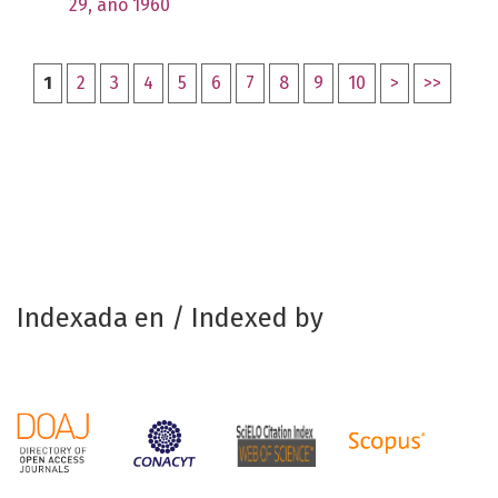
29, año 1960
1
2
3
4
5
6
7
8
9
10
>
>>
Indexada en / Indexed by