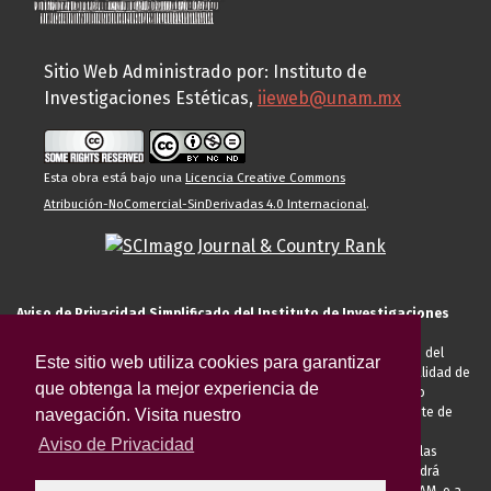
Sitio Web Administrado por: Instituto de
Investigaciones Estéticas,
iieweb@unam.mx
Esta obra está bajo una
Licencia Creative Commons
Atribución-NoComercial-SinDerivadas 4.0 Internacional
.
Aviso de Privacidad Simplificado del Instituto de Investigaciones
Estéticas de la UNAM
El Instituto de Investigaciones Estéticas de la UNAM, es responsable del
Este sitio web utiliza cookies para garantizar
tratamiento de sus datos personales para el registro de usted en calidad de
que obtenga la mejor experiencia de
alumno, docente, personal de la entidad académica, conferencista o
invitado externo (nacional o extranjero), visitante, proveedor o cliente de
navegación. Visita nuestro
servicios universitarios. Para cumplir las finalidades necesarias
Aviso de Privacidad
anteriormente descritas u otras aquellas exigidas legalmente o por las
autoridades competentes podrá transferir sus datos personales. Podrá