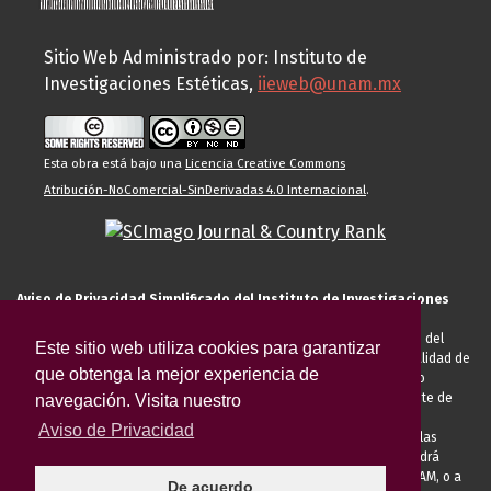
Sitio Web Administrado por: Instituto de
Investigaciones Estéticas,
iieweb@unam.mx
Esta obra está bajo una
Licencia Creative Commons
Atribución-NoComercial-SinDerivadas 4.0 Internacional
.
Aviso de Privacidad Simplificado del Instituto de Investigaciones
Estéticas de la UNAM
El Instituto de Investigaciones Estéticas de la UNAM, es responsable del
Este sitio web utiliza cookies para garantizar
tratamiento de sus datos personales para el registro de usted en calidad de
que obtenga la mejor experiencia de
alumno, docente, personal de la entidad académica, conferencista o
invitado externo (nacional o extranjero), visitante, proveedor o cliente de
navegación. Visita nuestro
servicios universitarios. Para cumplir las finalidades necesarias
Aviso de Privacidad
anteriormente descritas u otras aquellas exigidas legalmente o por las
autoridades competentes podrá transferir sus datos personales. Podrá
ejercer sus derechos ARCO en la Unidad de Transparencia de la UNAM, o a
De acuerdo