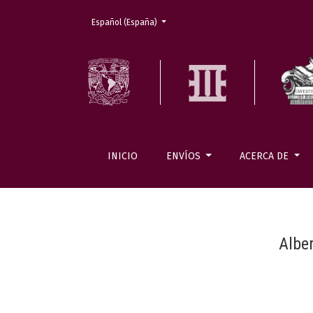
Cambiar el idioma. El actual es:
Español (España)
INICIO
ENVÍOS
ACERCA DE
Albe