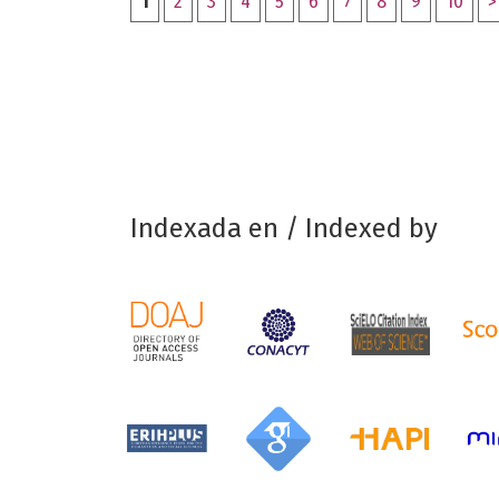
1
2
3
4
5
6
7
8
9
10
>
Indexada en / Indexed by