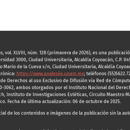
as
, vol. XLVIII, núm. 128 (primavera de 2026), es una publicac
idad 3000, Ciudad Universitaria, Alcaldía Coyoacán, C.P. 0451
o Mario de la Cueva s/n, Ciudad Universitaria, Alcaldía Coyoa
trónica:
https://www.analesiie.unam.mx
; teléfonos (55)5622.
a de Derechos al uso Exclusivo de Difusión vía Red de Cómp
70-3062, ambos otorgados por el Instituto Nacional del Derec
h, Instituto de Investigaciones Estéticas, Circuito Maestro M
co. Fecha de última actualización: 06 de octubre de 2025.
al de los contenidos e imágenes de la publicación sin la auto