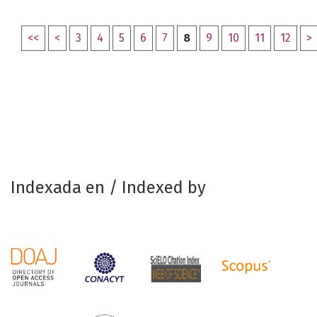
<<
<
3
4
5
6
7
8
9
10
11
12
>
Indexada en / Indexed by