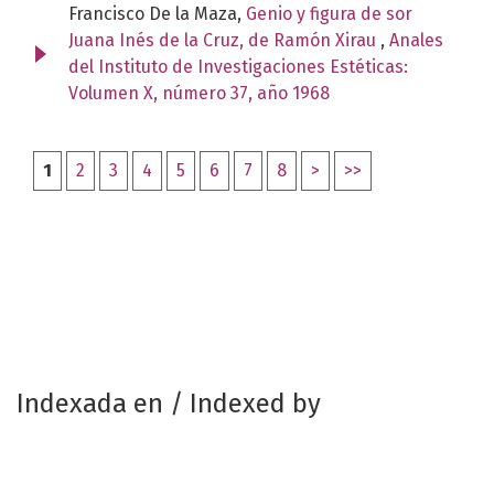
Francisco De la Maza,
Genio y figura de sor
Juana Inés de la Cruz, de Ramón Xirau
,
Anales
del Instituto de Investigaciones Estéticas:
Volumen X, número 37, año 1968
1
2
3
4
5
6
7
8
>
>>
Indexada en / Indexed by