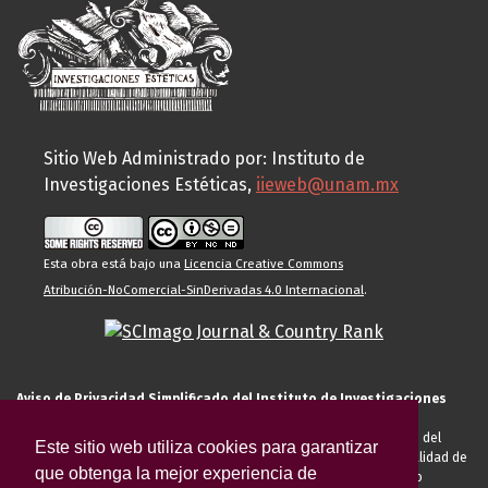
Sitio Web Administrado por: Instituto de
Investigaciones Estéticas,
iieweb@unam.mx
Esta obra está bajo una
Licencia Creative Commons
Atribución-NoComercial-SinDerivadas 4.0 Internacional
.
Aviso de Privacidad Simplificado del Instituto de Investigaciones
Estéticas de la UNAM
El Instituto de Investigaciones Estéticas de la UNAM, es responsable del
Este sitio web utiliza cookies para garantizar
tratamiento de sus datos personales para el registro de usted en calidad de
que obtenga la mejor experiencia de
alumno, docente, personal de la entidad académica, conferencista o