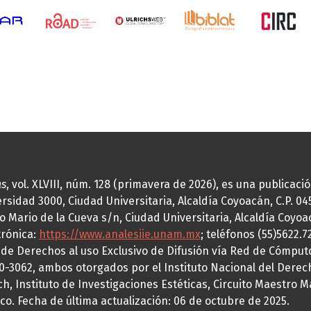
as
, vol. XLVIII, núm. 128 (primavera de 2026), es una publicac
idad 3000, Ciudad Universitaria, Alcaldía Coyoacán, C.P. 0451
o Mario de la Cueva s/n, Ciudad Universitaria, Alcaldía Coyoa
trónica:
https://www.analesiie.unam.mx
; teléfonos (55)5622.
a de Derechos al uso Exclusivo de Difusión vía Red de Cómp
70-3062, ambos otorgados por el Instituto Nacional del Derec
h, Instituto de Investigaciones Estéticas, Circuito Maestro M
co. Fecha de última actualización: 06 de octubre de 2025.