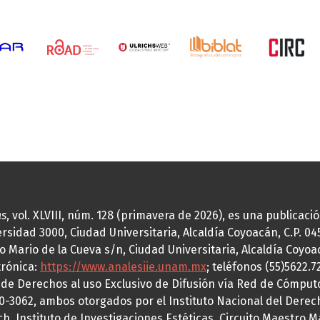
as
, vol. XLVIII, núm. 128 (primavera de 2026), es una publicac
idad 3000, Ciudad Universitaria, Alcaldía Coyoacán, C.P. 0451
o Mario de la Cueva s/n, Ciudad Universitaria, Alcaldía Coyoa
trónica:
https://www.analesiie.unam.mx
; teléfonos (55)5622.
a de Derechos al uso Exclusivo de Difusión vía Red de Cómp
70-3062, ambos otorgados por el Instituto Nacional del Derec
h, Instituto de Investigaciones Estéticas, Circuito Maestro M