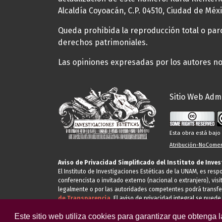
Alcaldía Coyoacán, C.P. 04510, Ciudad de Méxi
Queda prohibida la reproducción total o parci
derechos patrimoniales.
Las opiniones expresadas por los autores no 
Sitio Web Admi
Esta obra está baj
Atribución-NoComerc
Aviso de Privacidad Simplificado del Instituto de Inve
El Instituto de Investigaciones Estéticas de la UNAM, es res
conferencista o invitado externo (nacional o extranjero), visi
legalmente o por las autoridades competentes podrá transfe
de Transparencia.
El aviso de privacidad integral se puede
Este sitio web utiliza cookies para garantizar que obtenga 