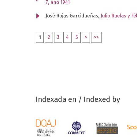
7, año 1941
José Rojas Garcidueñas,
Julio Ruelas y F
1
2
3
4
5
>
>>
Indexada en / Indexed by