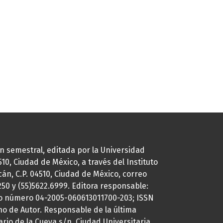
ión semestral, editada por la Universidad
0, Ciudad de México, a través del Instituto
cán, C.P. 04510, Ciudad de México, correo
7250 y (55)5622.6999. Editora responsable:
uto número 04-2005-060613011700-203; ISSN
ho de Autor. Responsable de la última
ario de la Cueva s/n, Ciudad Universitaria,