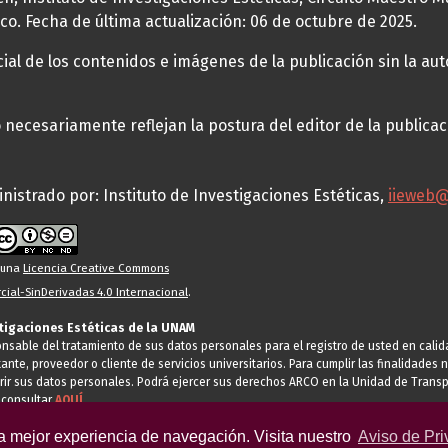
co. Fecha de última actualización: 06 de octubre de 2025.
al de los contenidos e imágenes de la publicación sin la auto
necesariamente reflejan la postura del editor de la publica
nistrado por: Instituto de Investigaciones Estéticas,
iieweb
o una
Licencia Creative Commons
ial-SinDerivadas 4.0 Internacional
.
stigaciones Estéticas de la UNAM
ponsable del tratamiento de sus datos personales para el registro de usted en cal
tante, proveedor o cliente de servicios universitarios. Para cumplir las finalidade
rir sus datos personales. Podrá ejercer sus derechos ARCO en la Unidad de Transp
 consultar
AQUÍ
la mejor experiencia de navegación. Visita nuestro
Aviso de Pri