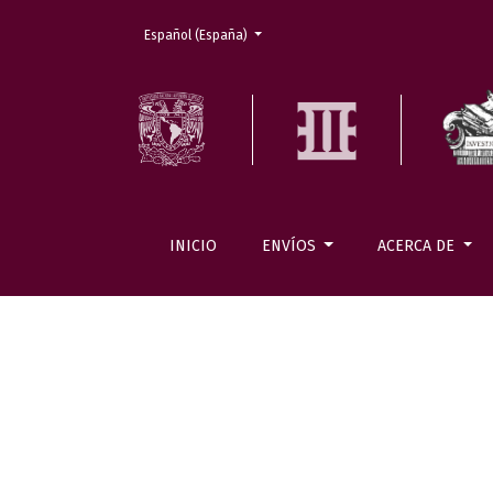
Cambiar el idioma. El actual es:
Español (España)
INICIO
ENVÍOS
ACERCA DE