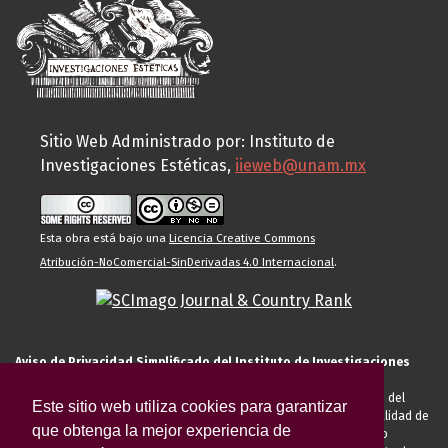
Sitio Web Administrado por: Instituto de
Investigaciones Estéticas,
iieweb@unam.mx
Esta obra está bajo una
Licencia Creative Commons
Atribución-NoComercial-SinDerivadas 4.0 Internacional
.
Aviso de Privacidad Simplificado del Instituto de Investigaciones
Estéticas de la UNAM
El Instituto de Investigaciones Estéticas de la UNAM, es responsable del
Este sitio web utiliza cookies para garantizar
tratamiento de sus datos personales para el registro de usted en calidad de
que obtenga la mejor experiencia de
alumno, docente, personal de la entidad académica, conferencista o