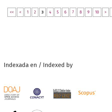
<<
<
1
2
3
4
5
6
7
8
9
10
>
Indexada en / Indexed by