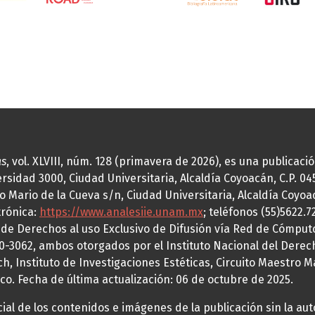
as
, vol. XLVIII, núm. 128 (primavera de 2026), es una publicac
idad 3000, Ciudad Universitaria, Alcaldía Coyoacán, C.P. 0451
o Mario de la Cueva s/n, Ciudad Universitaria, Alcaldía Coyoa
trónica:
https://www.analesiie.unam.mx
; teléfonos (55)5622.
a de Derechos al uso Exclusivo de Difusión vía Red de Cómp
70-3062, ambos otorgados por el Instituto Nacional del Derec
h, Instituto de Investigaciones Estéticas, Circuito Maestro M
co. Fecha de última actualización: 06 de octubre de 2025.
al de los contenidos e imágenes de la publicación sin la auto