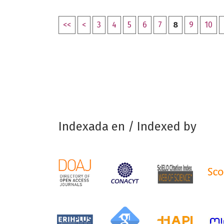
<<
<
3
4
5
6
7
8
9
10
Indexada en / Indexed by