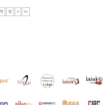
11
12
>
>>