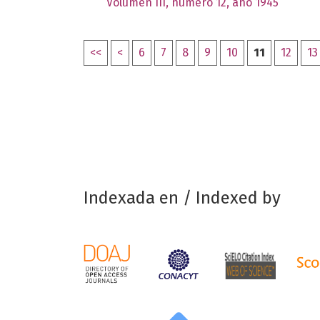
Volumen III, número 12, año 1945
<<
<
6
7
8
9
10
11
12
13
Indexada en / Indexed by