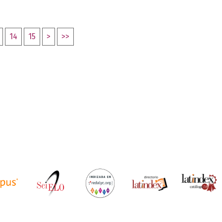
14
15
>
>>