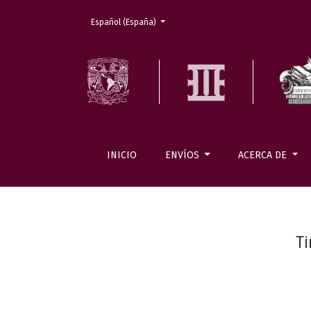
Cambiar el idioma. El actual es:
Español (España)
INICIO
ENVÍOS
ACERCA DE
Ti