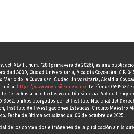
as
, vol. XLVIII, núm. 128 (primavera de 2026), es una publicac
idad 3000, Ciudad Universitaria, Alcaldía Coyoacán, C.P. 0451
o Mario de la Cueva s/n, Ciudad Universitaria, Alcaldía Coyoa
trónica:
https://www.analesiie.unam.mx
; teléfonos (55)5622.
a de Derechos al uso Exclusivo de Difusión vía Red de Cómp
70-3062, ambos otorgados por el Instituto Nacional del Derec
h, Instituto de Investigaciones Estéticas, Circuito Maestro M
co. Fecha de última actualización: 06 de octubre de 2025.
al de los contenidos e imágenes de la publicación sin la auto