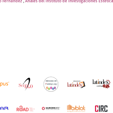
no Fernández
,
Anales del Instituto de Investigaciones Estétic