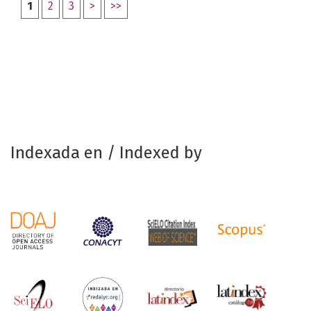
1
2
3
>
>>
Indexada en / Indexed by