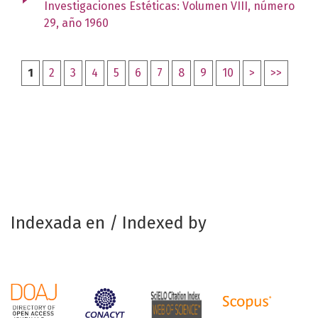
Investigaciones Estéticas: Volumen VIII, número
29, año 1960
1
2
3
4
5
6
7
8
9
10
>
>>
Indexada en / Indexed by