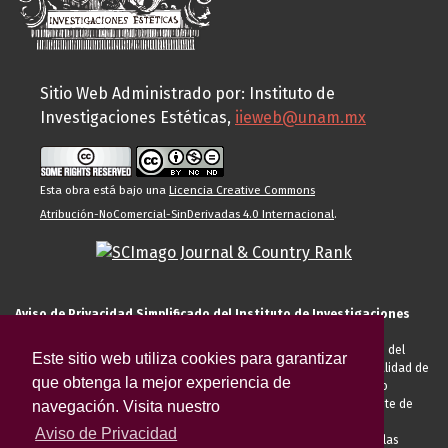
Sitio Web Administrado por: Instituto de
Investigaciones Estéticas,
iieweb@unam.mx
Esta obra está bajo una
Licencia Creative Commons
Atribución-NoComercial-SinDerivadas 4.0 Internacional
.
Aviso de Privacidad Simplificado del Instituto de Investigaciones
Estéticas de la UNAM
El Instituto de Investigaciones Estéticas de la UNAM, es responsable del
Este sitio web utiliza cookies para garantizar
tratamiento de sus datos personales para el registro de usted en calidad de
que obtenga la mejor experiencia de
alumno, docente, personal de la entidad académica, conferencista o
invitado externo (nacional o extranjero), visitante, proveedor o cliente de
navegación. Visita nuestro
servicios universitarios. Para cumplir las finalidades necesarias
Aviso de Privacidad
anteriormente descritas u otras aquellas exigidas legalmente o por las