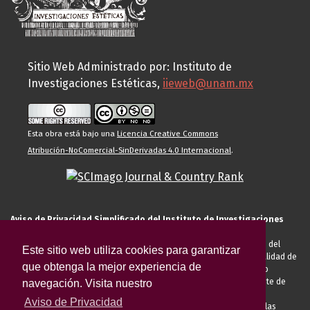
Sitio Web Administrado por: Instituto de
Investigaciones Estéticas,
iieweb@unam.mx
Esta obra está bajo una
Licencia Creative Commons
Atribución-NoComercial-SinDerivadas 4.0 Internacional
.
Aviso de Privacidad Simplificado del Instituto de Investigaciones
Estéticas de la UNAM
El Instituto de Investigaciones Estéticas de la UNAM, es responsable del
Este sitio web utiliza cookies para garantizar
tratamiento de sus datos personales para el registro de usted en calidad de
que obtenga la mejor experiencia de
alumno, docente, personal de la entidad académica, conferencista o
invitado externo (nacional o extranjero), visitante, proveedor o cliente de
navegación. Visita nuestro
servicios universitarios. Para cumplir las finalidades necesarias
Aviso de Privacidad
anteriormente descritas u otras aquellas exigidas legalmente o por las