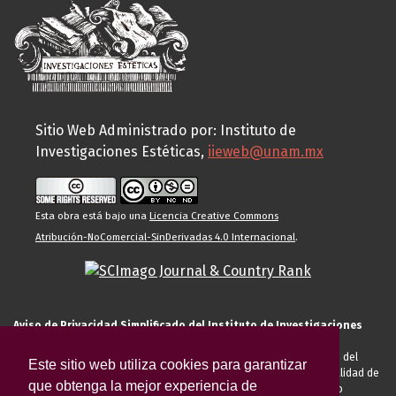
Sitio Web Administrado por: Instituto de
Investigaciones Estéticas,
iieweb@unam.mx
Esta obra está bajo una
Licencia Creative Commons
Atribución-NoComercial-SinDerivadas 4.0 Internacional
.
Aviso de Privacidad Simplificado del Instituto de Investigaciones
Estéticas de la UNAM
El Instituto de Investigaciones Estéticas de la UNAM, es responsable del
Este sitio web utiliza cookies para garantizar
tratamiento de sus datos personales para el registro de usted en calidad de
que obtenga la mejor experiencia de
alumno, docente, personal de la entidad académica, conferencista o