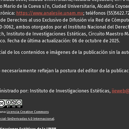
o Mario de la Cueva s/n, Ciudad Universitaria, Alcaldía Coyoa
trónica:
https://www.analesiie.unam.mx
; teléfonos (55)5622.
a de Derechos al uso Exclusivo de Difusión vía Red de Cómp
70-3062, ambos otorgados por el Instituto Nacional del Derec
h, Instituto de Investigaciones Estéticas, Circuito Maestro M
co. Fecha de última actualización: 06 de octubre de 2025.
al de los contenidos e imágenes de la publicación sin la auto
necesariamente reflejan la postura del editor de la publica
nistrado por: Instituto de Investigaciones Estéticas,
iieweb
o una
Licencia Creative Commons
ial-SinDerivadas 4.0 Internacional
.
stigaciones Estéticas de la UNAM