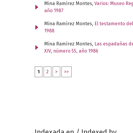
Mina Ramírez Montes,
Varios: Museo Re
año 1987
Mina Ramírez Montes,
El testamento del
1988
Mina Ramírez Montes,
Las espadañas de 
XIV, número 55, año 1986
1
2
>
>>
Indexada en / Indexed by