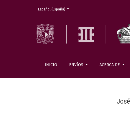
Cambiar el idioma. El actual es:
Español (España)
INICIO
ENVÍOS
ACERCA DE
José