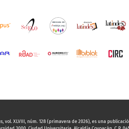
as
, vol. XLVIII, núm. 128 (primavera de 2026), es una publicac
idad 3000, Ciudad Universitaria, Alcaldía Coyoacán, C.P. 0451