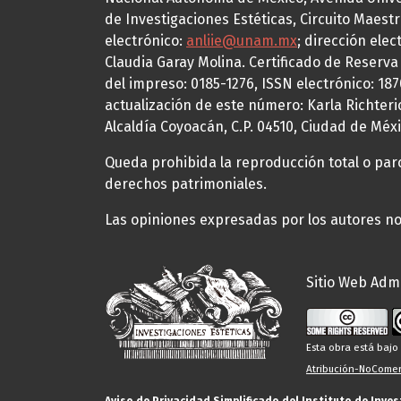
de Investigaciones Estéticas, Circuito Maestr
electrónico:
anliie@unam.mx
; dirección elec
Claudia Garay Molina. Certificado de Reserv
del impreso: 0185-1276, ISSN electrónico: 18
actualización de este número: Karla Richteric
Alcaldía Coyoacán, C.P. 04510, Ciudad de Méxi
Queda prohibida la reproducción total o parci
derechos patrimoniales.
Las opiniones expresadas por los autores no 
Sitio Web Admi
Esta obra está baj
Atribución-NoComerc
Aviso de Privacidad Simplificado del Instituto de Inve