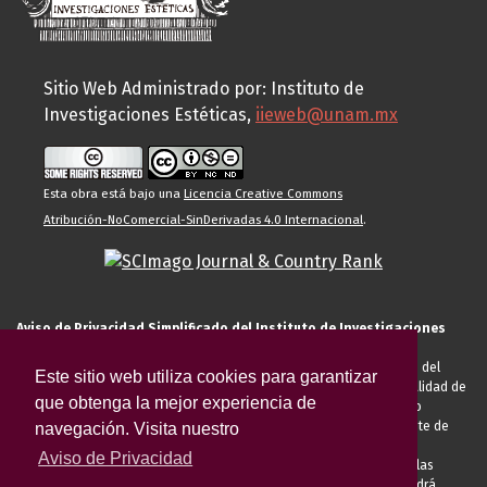
Sitio Web Administrado por: Instituto de
Investigaciones Estéticas,
iieweb@unam.mx
Esta obra está bajo una
Licencia Creative Commons
Atribución-NoComercial-SinDerivadas 4.0 Internacional
.
Aviso de Privacidad Simplificado del Instituto de Investigaciones
Estéticas de la UNAM
El Instituto de Investigaciones Estéticas de la UNAM, es responsable del
Este sitio web utiliza cookies para garantizar
tratamiento de sus datos personales para el registro de usted en calidad de
que obtenga la mejor experiencia de
alumno, docente, personal de la entidad académica, conferencista o
invitado externo (nacional o extranjero), visitante, proveedor o cliente de
navegación. Visita nuestro
servicios universitarios. Para cumplir las finalidades necesarias
Aviso de Privacidad
anteriormente descritas u otras aquellas exigidas legalmente o por las
autoridades competentes podrá transferir sus datos personales. Podrá