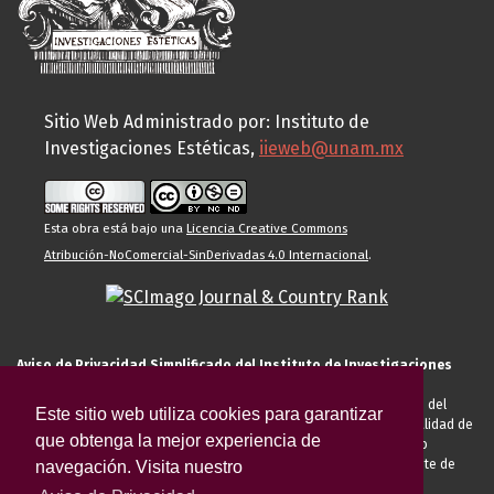
Sitio Web Administrado por: Instituto de
Investigaciones Estéticas,
iieweb@unam.mx
Esta obra está bajo una
Licencia Creative Commons
Atribución-NoComercial-SinDerivadas 4.0 Internacional
.
Aviso de Privacidad Simplificado del Instituto de Investigaciones
Estéticas de la UNAM
El Instituto de Investigaciones Estéticas de la UNAM, es responsable del
Este sitio web utiliza cookies para garantizar
tratamiento de sus datos personales para el registro de usted en calidad de
que obtenga la mejor experiencia de
alumno, docente, personal de la entidad académica, conferencista o
invitado externo (nacional o extranjero), visitante, proveedor o cliente de
navegación. Visita nuestro
servicios universitarios. Para cumplir las finalidades necesarias