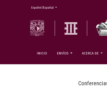
Cambiar el idioma. El actual es:
Español (España)
INICIO
ENVÍOS
ACERCA DE
Conferencia