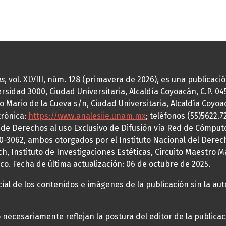
as
, vol. XLVIII, núm. 128 (primavera de 2026), es una publicac
idad 3000, Ciudad Universitaria, Alcaldía Coyoacán, C.P. 0451
o Mario de la Cueva s/n, Ciudad Universitaria, Alcaldía Coyoa
trónica:
https://www.analesiie.unam.mx
; teléfonos (55)5622.
a de Derechos al uso Exclusivo de Difusión vía Red de Cómp
70-3062, ambos otorgados por el Instituto Nacional del Derec
h, Instituto de Investigaciones Estéticas, Circuito Maestro M
co. Fecha de última actualización: 06 de octubre de 2025.
al de los contenidos e imágenes de la publicación sin la auto
necesariamente reflejan la postura del editor de la publica