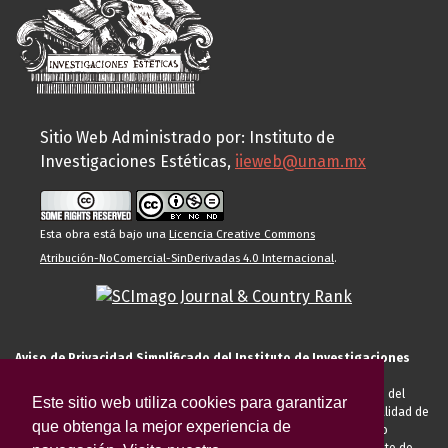
Sitio Web Administrado por: Instituto de
Investigaciones Estéticas,
iieweb@unam.mx
Esta obra está bajo una
Licencia Creative Commons
Atribución-NoComercial-SinDerivadas 4.0 Internacional
.
Aviso de Privacidad Simplificado del Instituto de Investigaciones
Estéticas de la UNAM
El Instituto de Investigaciones Estéticas de la UNAM, es responsable del
Este sitio web utiliza cookies para garantizar
tratamiento de sus datos personales para el registro de usted en calidad de
que obtenga la mejor experiencia de
alumno, docente, personal de la entidad académica, conferencista o