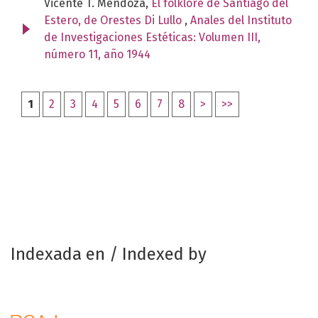
Vicente T. Mendoza,
El folklore de Santiago del
Estero, de Orestes Di Lullo
,
Anales del Instituto
de Investigaciones Estéticas: Volumen III,
número 11, año 1944
1
2
3
4
5
6
7
8
>
>>
Indexada en / Indexed by