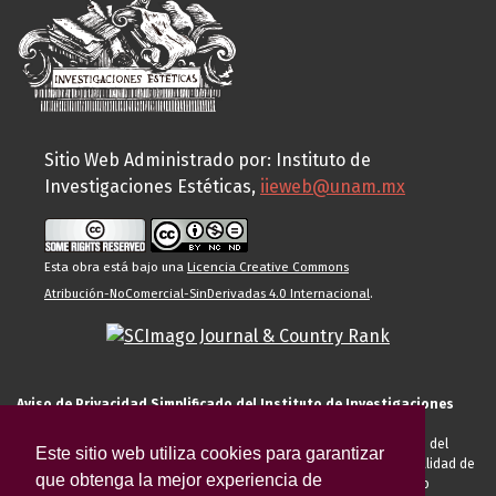
Sitio Web Administrado por: Instituto de
Investigaciones Estéticas,
iieweb@unam.mx
Esta obra está bajo una
Licencia Creative Commons
Atribución-NoComercial-SinDerivadas 4.0 Internacional
.
Aviso de Privacidad Simplificado del Instituto de Investigaciones
Estéticas de la UNAM
El Instituto de Investigaciones Estéticas de la UNAM, es responsable del
Este sitio web utiliza cookies para garantizar
tratamiento de sus datos personales para el registro de usted en calidad de
que obtenga la mejor experiencia de
alumno, docente, personal de la entidad académica, conferencista o