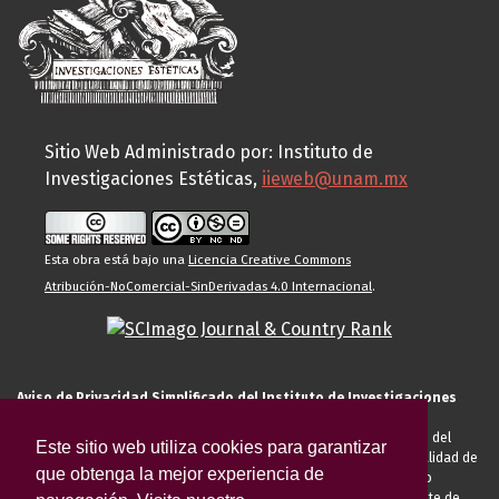
Sitio Web Administrado por: Instituto de
Investigaciones Estéticas,
iieweb@unam.mx
Esta obra está bajo una
Licencia Creative Commons
Atribución-NoComercial-SinDerivadas 4.0 Internacional
.
Aviso de Privacidad Simplificado del Instituto de Investigaciones
Estéticas de la UNAM
El Instituto de Investigaciones Estéticas de la UNAM, es responsable del
Este sitio web utiliza cookies para garantizar
tratamiento de sus datos personales para el registro de usted en calidad de
que obtenga la mejor experiencia de
alumno, docente, personal de la entidad académica, conferencista o
invitado externo (nacional o extranjero), visitante, proveedor o cliente de