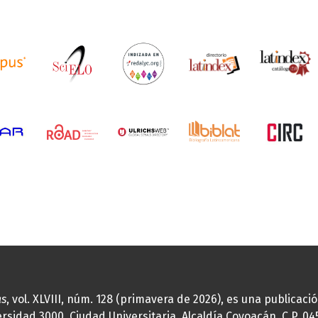
as
, vol. XLVIII, núm. 128 (primavera de 2026), es una publicac
idad 3000, Ciudad Universitaria, Alcaldía Coyoacán, C.P. 0451