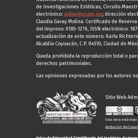
de Investigaciones Estéticas, Circuito Maestr
electrónico:
anliie@unam.mx
; dirección elec
Claudia Garay Molina. Certificado de Reserv
del impreso: 0185-1276, ISSN electrónico: 18
actualización de este número: Karla Richteric
Alcaldía Coyoacán, C.P. 04510, Ciudad de Méxi
Queda prohibida la reproducción total o parci
derechos patrimoniales.
Las opiniones expresadas por los autores no 
Sitio Web Admi
Esta obra está baj
Atribución-NoComerc
Aviso de Privacidad Simplificado del Instituto de Inve