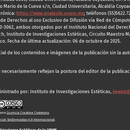
o Mario de la Cueva s/n, Ciudad Universitaria, Alcaldía Coyoa
trónica:
https://www.analesiie.unam.mx
; teléfonos (55)5622.
a de Derechos al uso Exclusivo de Difusión vía Red de Cómp
70-3062, ambos otorgados por el Instituto Nacional del Derec
h, Instituto de Investigaciones Estéticas, Circuito Maestro M
co. Fecha de última actualización: 06 de octubre de 2025.
al de los contenidos e imágenes de la publicación sin la auto
necesariamente reflejan la postura del editor de la publica
nistrado por: Instituto de Investigaciones Estéticas,
iieweb
o una
Licencia Creative Commons
ial-SinDerivadas 4.0 Internacional
.
stigaciones Estéticas de la UNAM