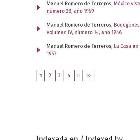
Manuel Romero de Terreros,
México vist
número 28, año 1959
Manuel Romero de Terreros,
Bodegones y
Volumen IV, número 14, año 1946
Manuel Romero de Terreros,
La Casa en 
1953
1
2
3
4
>
>>
Indexada en / Indexed by