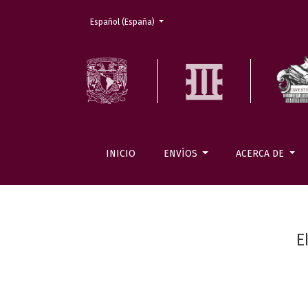
Cambiar el idioma. El actual es:
Español (España)
INICIO
ENVÍOS
ACERCA DE
E