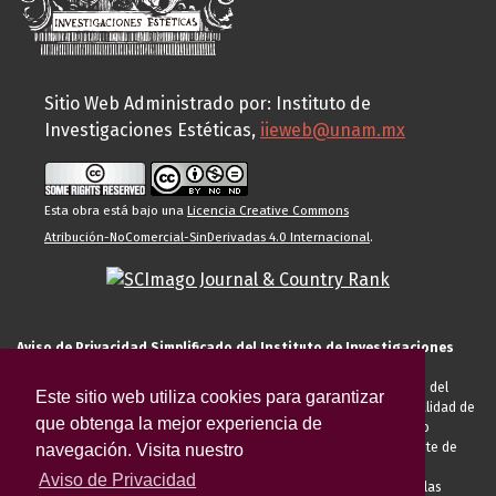
Sitio Web Administrado por: Instituto de
Investigaciones Estéticas,
iieweb@unam.mx
Esta obra está bajo una
Licencia Creative Commons
Atribución-NoComercial-SinDerivadas 4.0 Internacional
.
Aviso de Privacidad Simplificado del Instituto de Investigaciones
Estéticas de la UNAM
El Instituto de Investigaciones Estéticas de la UNAM, es responsable del
Este sitio web utiliza cookies para garantizar
tratamiento de sus datos personales para el registro de usted en calidad de
que obtenga la mejor experiencia de
alumno, docente, personal de la entidad académica, conferencista o
invitado externo (nacional o extranjero), visitante, proveedor o cliente de
navegación. Visita nuestro
servicios universitarios. Para cumplir las finalidades necesarias
Aviso de Privacidad
anteriormente descritas u otras aquellas exigidas legalmente o por las