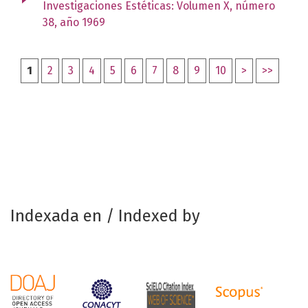
Investigaciones Estéticas: Volumen X, número
38, año 1969
1
2
3
4
5
6
7
8
9
10
>
>>
Indexada en / Indexed by