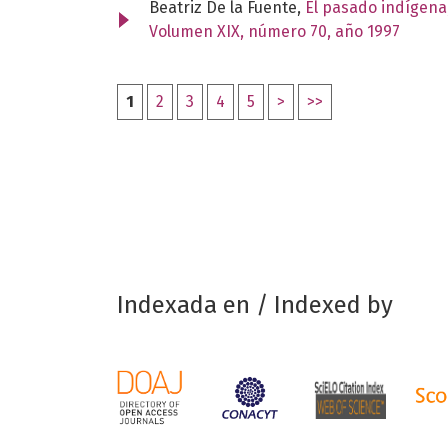
Beatriz De la Fuente,
El pasado indígena
Volumen XIX, número 70, año 1997
1
2
3
4
5
>
>>
Indexada en / Indexed by