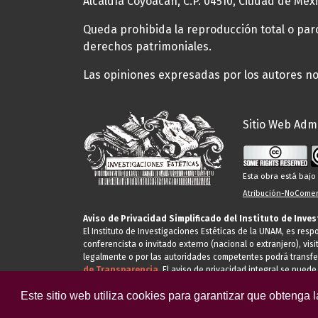
Alcaldía Coyoacán, C.P. 04510, Ciudad de Méxi
Queda prohibida la reproducción total o parci
derechos patrimoniales.
Las opiniones expresadas por los autores no 
Sitio Web Admi
Esta obra está baj
Atribución-NoComerc
Aviso de Privacidad Simplificado del Instituto de Inve
El Instituto de Investigaciones Estéticas de la UNAM, es res
conferencista o invitado externo (nacional o extranjero), visi
legalmente o por las autoridades competentes podrá transfe
de Transparencia.
El aviso de privacidad integral se puede
Este sitio web utiliza cookies para garantizar que obtenga 