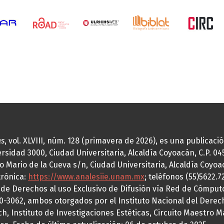
as
, vol. XLVIII, núm. 128 (primavera de 2026), es una publicac
idad 3000, Ciudad Universitaria, Alcaldía Coyoacán, C.P. 0451
o Mario de la Cueva s/n, Ciudad Universitaria, Alcaldía Coyoa
trónica:
https://www.analesiie.unam.mx
; teléfonos (55)5622.
a de Derechos al uso Exclusivo de Difusión vía Red de Cómp
70-3062, ambos otorgados por el Instituto Nacional del Derec
h, Instituto de Investigaciones Estéticas, Circuito Maestro M