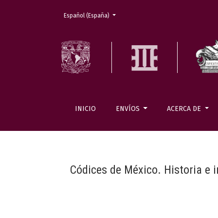
Cambiar el idioma. El actual es:
Español (España)
INICIO
ENVÍOS
ACERCA DE
Códices de México. Historia e i