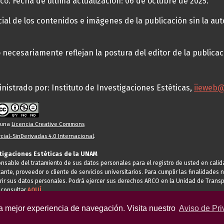
co. Fecha de última actualización: 06 de octubre de 2025.
al de los contenidos e imágenes de la publicación sin la auto
necesariamente reflejan la postura del editor de la publica
nistrado por: Instituto de Investigaciones Estéticas,
iieweb
o una
Licencia Creative Commons
ial-SinDerivadas 4.0 Internacional
.
stigaciones Estéticas de la UNAM
ponsable del tratamiento de sus datos personales para el registro de usted en cal
tante, proveedor o cliente de servicios universitarios. Para cumplir las finalidade
rir sus datos personales. Podrá ejercer sus derechos ARCO en la Unidad de Transp
 consultar
AQUÍ
la mejor experiencia de navegación. Visita nuestro
Aviso de Pri