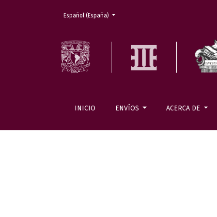
Cambiar el idioma. El actual es:
Español (España)
INICIO
ENVÍOS
ACERCA DE