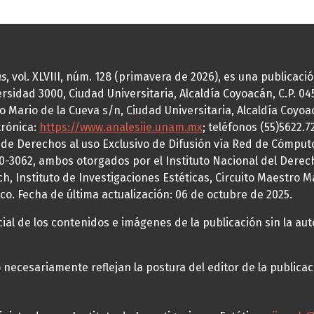
as
, vol. XLVIII, núm. 128 (primavera de 2026), es una publicac
idad 3000, Ciudad Universitaria, Alcaldía Coyoacán, C.P. 0451
o Mario de la Cueva s/n, Ciudad Universitaria, Alcaldía Coyoa
trónica:
https://www.analesiie.unam.mx
; teléfonos (55)5622.
a de Derechos al uso Exclusivo de Difusión vía Red de Cómp
70-3062, ambos otorgados por el Instituto Nacional del Derec
h, Instituto de Investigaciones Estéticas, Circuito Maestro M
co. Fecha de última actualización: 06 de octubre de 2025.
al de los contenidos e imágenes de la publicación sin la auto
necesariamente reflejan la postura del editor de la publica