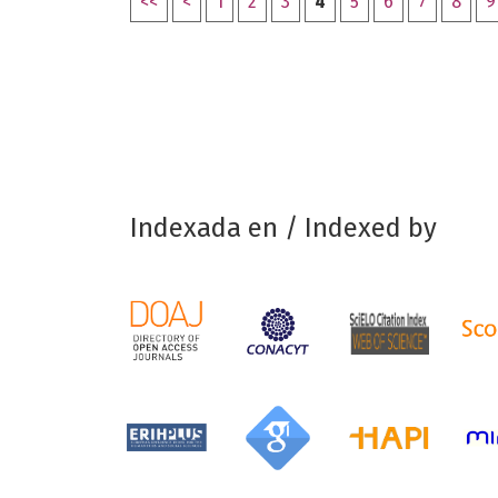
<<
<
1
2
3
4
5
6
7
8
9
Indexada en / Indexed by