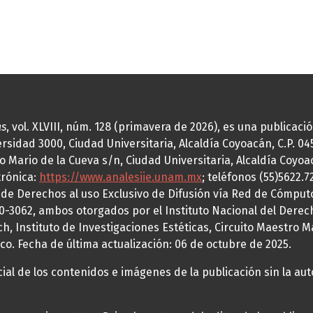
as
, vol. XLVIII, núm. 128 (primavera de 2026), es una publicac
idad 3000, Ciudad Universitaria, Alcaldía Coyoacán, C.P. 0451
o Mario de la Cueva s/n, Ciudad Universitaria, Alcaldía Coyoa
trónica:
https://www.analesiie.unam.mx
; teléfonos (55)5622.
a de Derechos al uso Exclusivo de Difusión vía Red de Cómp
70-3062, ambos otorgados por el Instituto Nacional del Derec
h, Instituto de Investigaciones Estéticas, Circuito Maestro M
co. Fecha de última actualización: 06 de octubre de 2025.
al de los contenidos e imágenes de la publicación sin la auto