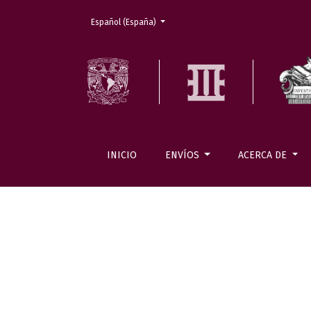
Cambiar el idioma. El actual es:
Español (España)
INICIO
ENVÍOS
ACERCA DE