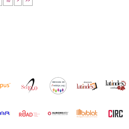
10
>
>>