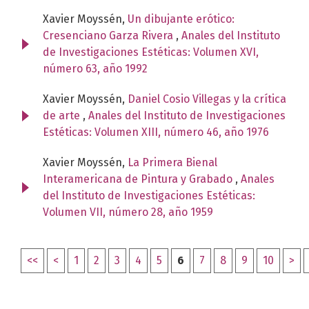
Xavier Moyssén,
Un dibujante erótico:
Cresenciano Garza Rivera
,
Anales del Instituto
de Investigaciones Estéticas: Volumen XVI,
número 63, año 1992
Xavier Moyssén,
Daniel Cosio Villegas y la crítica
de arte
,
Anales del Instituto de Investigaciones
Estéticas: Volumen XIII, número 46, año 1976
Xavier Moyssén,
La Primera Bienal
Interamericana de Pintura y Grabado
,
Anales
del Instituto de Investigaciones Estéticas:
Volumen VII, número 28, año 1959
<<
<
1
2
3
4
5
6
7
8
9
10
>