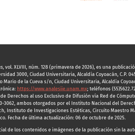
as
, vol. XLVIII, núm. 128 (primavera de 2026), es una publicac
idad 3000, Ciudad Universitaria, Alcaldía Coyoacán, C.P. 0451
o Mario de la Cueva s/n, Ciudad Universitaria, Alcaldía Coyoa
trónica:
https://www.analesiie.unam.mx
; teléfonos (55)5622.
a de Derechos al uso Exclusivo de Difusión vía Red de Cómp
70-3062, ambos otorgados por el Instituto Nacional del Derec
h, Instituto de Investigaciones Estéticas, Circuito Maestro M
co. Fecha de última actualización: 06 de octubre de 2025.
al de los contenidos e imágenes de la publicación sin la auto