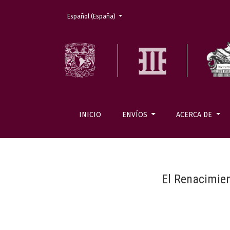
Cambiar el idioma. El actual es:
Español (España)
INICIO
ENVÍOS
ACERCA DE
El Renacimien