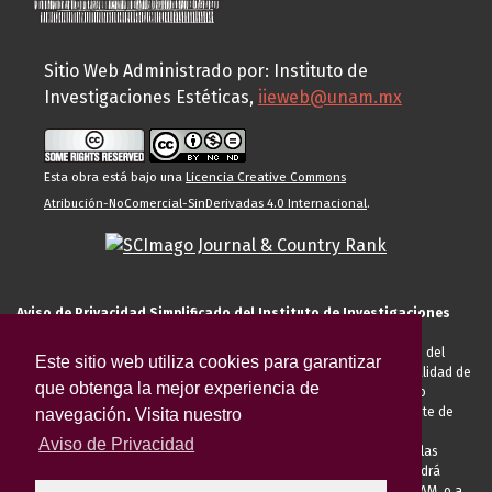
Sitio Web Administrado por: Instituto de
Investigaciones Estéticas,
iieweb@unam.mx
Esta obra está bajo una
Licencia Creative Commons
Atribución-NoComercial-SinDerivadas 4.0 Internacional
.
Aviso de Privacidad Simplificado del Instituto de Investigaciones
Estéticas de la UNAM
El Instituto de Investigaciones Estéticas de la UNAM, es responsable del
Este sitio web utiliza cookies para garantizar
tratamiento de sus datos personales para el registro de usted en calidad de
que obtenga la mejor experiencia de
alumno, docente, personal de la entidad académica, conferencista o
invitado externo (nacional o extranjero), visitante, proveedor o cliente de
navegación. Visita nuestro
servicios universitarios. Para cumplir las finalidades necesarias
Aviso de Privacidad
anteriormente descritas u otras aquellas exigidas legalmente o por las
autoridades competentes podrá transferir sus datos personales. Podrá
ejercer sus derechos ARCO en la Unidad de Transparencia de la UNAM, o a