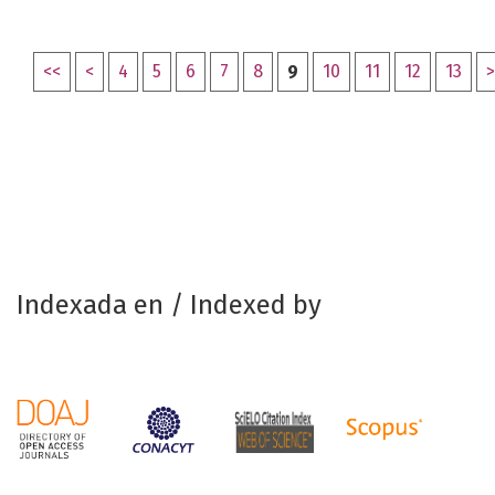
<<
<
4
5
6
7
8
9
10
11
12
13
>
Indexada en / Indexed by