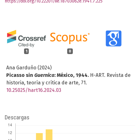
https://doi.org/10.22201/iie.18703062e.1941.7.225
1
0
Ana Garduño (2024)
Picasso sin
Guernica
: México, 1944.
H-ART. Revista de
historia, teoría y crítica de arte,
71.
10.25025/hart16.2024.03
Descargas