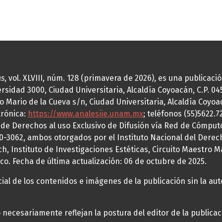
as
, vol. XLVIII, núm. 128 (primavera de 2026), es una publicac
idad 3000, Ciudad Universitaria, Alcaldía Coyoacán, C.P. 0451
o Mario de la Cueva s/n, Ciudad Universitaria, Alcaldía Coyoa
trónica:
https://www.analesiie.unam.mx
; teléfonos (55)5622.
a de Derechos al uso Exclusivo de Difusión vía Red de Cómp
70-3062, ambos otorgados por el Instituto Nacional del Derec
h, Instituto de Investigaciones Estéticas, Circuito Maestro M
co. Fecha de última actualización: 06 de octubre de 2025.
al de los contenidos e imágenes de la publicación sin la auto
necesariamente reflejan la postura del editor de la publica