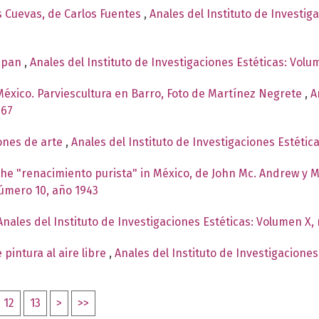
s Cuevas, de Carlos Fuentes
,
Anales del Instituto de Investig
uapan
,
Anales del Instituto de Investigaciones Estéticas: Volu
México. Parviescultura en Barro, Foto de Martínez Negrete
,
A
967
ones de arte
,
Anales del Instituto de Investigaciones Estétic
 the "renacimiento purista" in México, de John Mc. Andrew y 
número 10, año 1943
Anales del Instituto de Investigaciones Estéticas: Volumen X,
 pintura al aire libre
,
Anales del Instituto de Investigaciones
12
13
>
>>