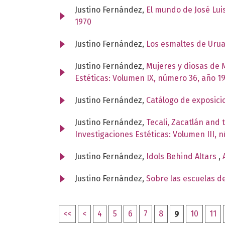
Justino Fernández,
El mundo de José Lui
1970
Justino Fernández,
Los esmaltes de Ur
Justino Fernández,
Mujeres y diosas de 
Estéticas: Volumen IX, número 36, año 1
Justino Fernández,
Catálogo de exposici
Justino Fernández,
Tecali, Zacatlán and
Investigaciones Estéticas: Volumen III, 
Justino Fernández,
Idols Behind Altars
,
Justino Fernández,
Sobre las escuelas de
<<
<
4
5
6
7
8
9
10
11