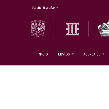
Cambiar el idioma. El actual es:
Español (España)
INICIO
ENVÍOS
ACERCA DE