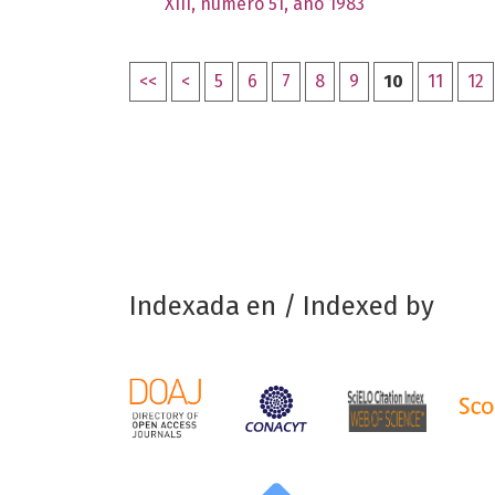
XIII, número 51, año 1983
<<
<
5
6
7
8
9
10
11
12
Indexada en / Indexed by