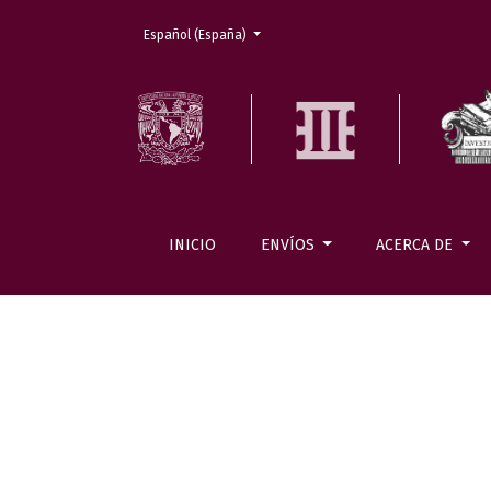
Cambiar el idioma. El actual es:
Español (España)
INICIO
ENVÍOS
ACERCA DE