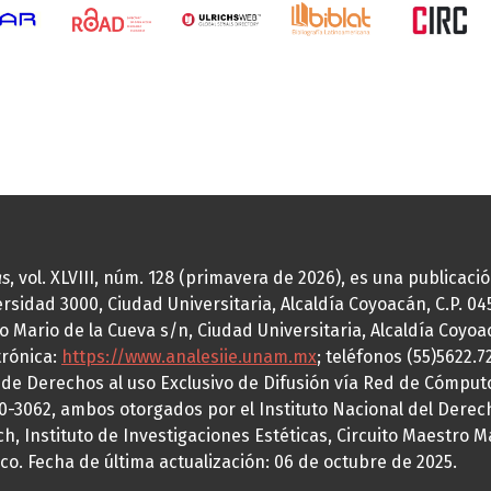
as
, vol. XLVIII, núm. 128 (primavera de 2026), es una publicac
idad 3000, Ciudad Universitaria, Alcaldía Coyoacán, C.P. 0451
o Mario de la Cueva s/n, Ciudad Universitaria, Alcaldía Coyoa
trónica:
https://www.analesiie.unam.mx
; teléfonos (55)5622.
a de Derechos al uso Exclusivo de Difusión vía Red de Cómp
70-3062, ambos otorgados por el Instituto Nacional del Derec
h, Instituto de Investigaciones Estéticas, Circuito Maestro M
co. Fecha de última actualización: 06 de octubre de 2025.