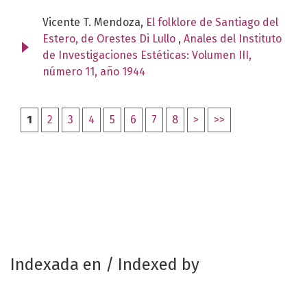
Vicente T. Mendoza,
El folklore de Santiago del
Estero, de Orestes Di Lullo
,
Anales del Instituto
de Investigaciones Estéticas: Volumen III,
número 11, año 1944
1
2
3
4
5
6
7
8
>
>>
Indexada en / Indexed by