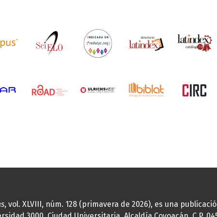
as
, vol. XLVIII, núm. 128 (primavera de 2026), es una publicac
idad 3000, Ciudad Universitaria, Alcaldía Coyoacán, C.P. 0451