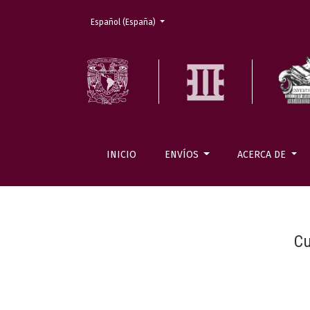
Cambiar el idioma. El actual es:
Español (España)
INICIO
ENVÍOS
ACERCA DE
Cu