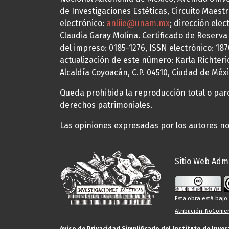
de Investigaciones Estéticas, Circuito Maestr
electrónico:
anliie@unam.mx
; dirección elec
Claudia Garay Molina. Certificado de Reserv
del impreso: 0185-1276, ISSN electrónico: 18
actualización de este número: Karla Richteric
Alcaldía Coyoacán, C.P. 04510, Ciudad de Méxi
Queda prohibida la reproducción total o parci
derechos patrimoniales.
Las opiniones expresadas por los autores no 
Sitio Web Admi
Esta obra está baj
Atribución-NoComerc
Aviso de Privacidad Simplificado del Instituto de Inve