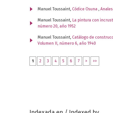
Manuel Toussaint,
Códice Osuna
,
Anales
Manuel Toussaint,
La pintura con incru
número 20, año 1952
Manuel Toussaint,
Catálogo de construcc
Volumen II, número 6, año 1940
1
2
3
4
5
6
7
>
>>
Indexada en / Indexed by