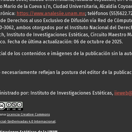
o Mario de la Cueva s/n, Ciudad Universitaria, Alcaldía Coyoa
trónica:
https://www.analesiie.unam.mx
; teléfonos (55)5622.
a de Derechos al uso Exclusivo de Difusión vía Red de Cómp
70-3062, ambos otorgados por el Instituto Nacional del Derec
h, Instituto de Investigaciones Estéticas, Circuito Maestro M
co. Fecha de última actualización: 06 de octubre de 2025.
al de los contenidos e imágenes de la publicación sin la auto
necesariamente reflejan la postura del editor de la publica
nistrado por: Instituto de Investigaciones Estéticas,
iieweb
o una
Licencia Creative Commons
ial-SinDerivadas 4.0 Internacional
.
stigaciones Estéticas de la UNAM