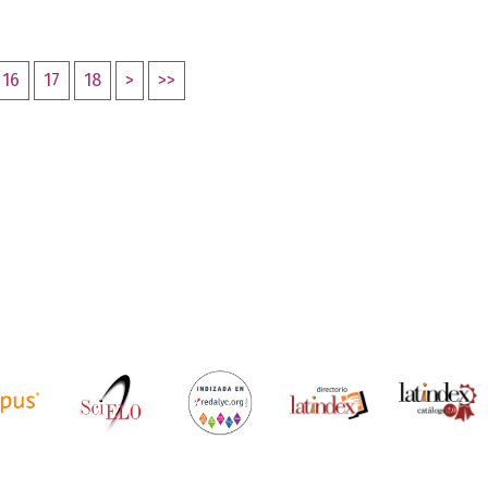
16
17
18
>
>>