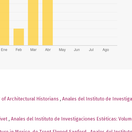
y of Architectural Historians
,
Anales del Instituto de Investig
ivet
,
Anales del Instituto de Investigaciones Estéticas: Volu
cture in Mexico, de Trent Elwood Sanford
,
Anales del Institut