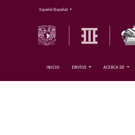
Cambiar el idioma. El actual es:
Español (España)
INICIO
ENVÍOS
ACERCA DE