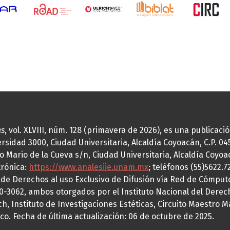
as
, vol. XLVIII, núm. 128 (primavera de 2026), es una publicac
idad 3000, Ciudad Universitaria, Alcaldía Coyoacán, C.P. 0451
o Mario de la Cueva s/n, Ciudad Universitaria, Alcaldía Coyoa
trónica:
https://www.analesiie.unam.mx
; teléfonos (55)5622.
a de Derechos al uso Exclusivo de Difusión vía Red de Cómp
70-3062, ambos otorgados por el Instituto Nacional del Derec
h, Instituto de Investigaciones Estéticas, Circuito Maestro M
co. Fecha de última actualización: 06 de octubre de 2025.