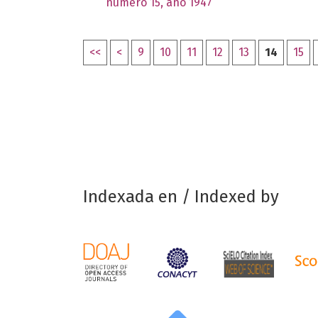
número 15, año 1947
<<
<
9
10
11
12
13
14
15
Indexada en / Indexed by