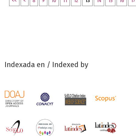
<<
<
8
9
10
11
12
13
14
15
16
17
Indexada en / Indexed by