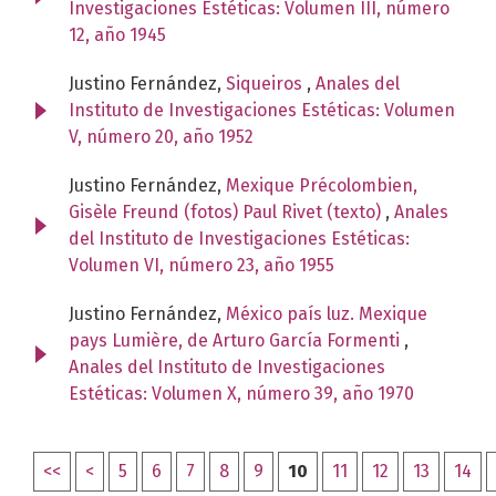
Investigaciones Estéticas: Volumen III, número
12, año 1945
Justino Fernández,
Siqueiros
,
Anales del
Instituto de Investigaciones Estéticas: Volumen
V, número 20, año 1952
Justino Fernández,
Mexique Précolombien,
Gisèle Freund (fotos) Paul Rivet (texto)
,
Anales
del Instituto de Investigaciones Estéticas:
Volumen VI, número 23, año 1955
Justino Fernández,
México país luz. Mexique
pays Lumière, de Arturo García Formenti
,
Anales del Instituto de Investigaciones
Estéticas: Volumen X, número 39, año 1970
<<
<
5
6
7
8
9
10
11
12
13
14