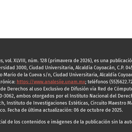
as
, vol. XLVIII, núm. 128 (primavera de 2026), es una publicac
idad 3000, Ciudad Universitaria, Alcaldía Coyoacán, C.P. 0451
o Mario de la Cueva s/n, Ciudad Universitaria, Alcaldía Coyoa
trónica:
https://www.analesiie.unam.mx
; teléfonos (55)5622.
a de Derechos al uso Exclusivo de Difusión vía Red de Cómp
70-3062, ambos otorgados por el Instituto Nacional del Derec
h, Instituto de Investigaciones Estéticas, Circuito Maestro M
co. Fecha de última actualización: 06 de octubre de 2025.
al de los contenidos e imágenes de la publicación sin la auto