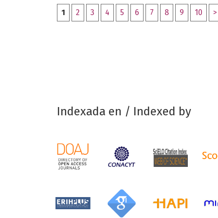
1
2
3
4
5
6
7
8
9
10
>
Indexada en / Indexed by