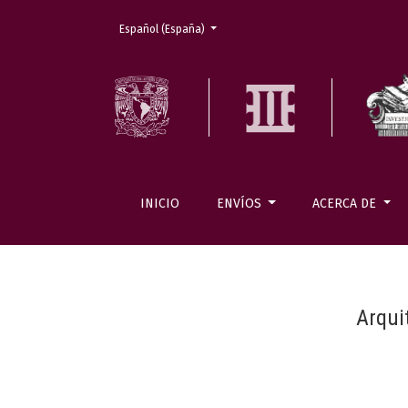
Cambiar el idioma. El actual es:
Español (España)
INICIO
ENVÍOS
ACERCA DE
Arqui